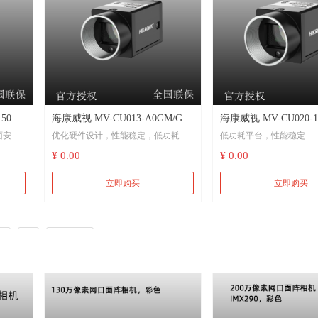
标准，无缝接入第三
500
海康威视 MV-CU013-A0GM/GC
海康威视 MV-CU020-1
面安装
优化硬件设计，性能稳定，低功耗设
低功耗平台，性能稳定
130万像素网口面阵相机 电子半
200万像素网口面阵相
计
¥ 0.00
¥ 0.00
导体、工厂自动化、物流读码、
护器、显微成像、食
光时
支持宽动态、降噪、锐化等
医药包装
T等
支持自动和手动增益、曝光时间等参
立即购买
立即购买
数调节
支持软触发、硬触发及自
行模式
模式
支持硬触发、软触发及自由运行模式
像和垂
可选配带通滤光片，适应
4
5
下一页
千兆网接口，无中继情况下，最大传
景
输距离可到100m
am标
千兆网接口，无中继情况
兼容GigE Vision V2.0协议和GenlCam
输距离可到100 m
标准，无缝接入第三方软件平台