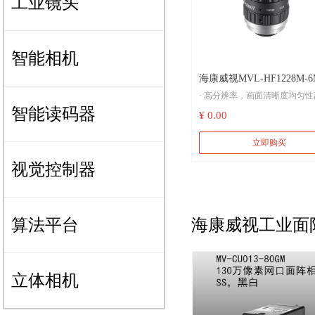
工业镜头
智能相机
海康威视MVL-HF1228M-6
· 高分辨率，画面清晰度均匀性
1/1.8” 12mm 6MP FA 镜头
智能读码器
¥ 0.00
· 超低畸变，高周边光亮比
立即购买
· 最大靶面 1/1.8''
视觉控制器
· 支持超短工作距，在不同物距下均保
持出色光学特性
海康威视工业面阵
算法平台
立体相机