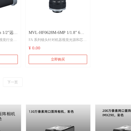
MVL-HF0628M-6MP 1/1.8” 6mm
视觉行业设
FA 系列镜头针对机器视觉光源和芯片
6MP FA 镜头
倍率覆盖
进行优化设计，分辨率高，成像质量
¥ 0.00
65mm 到
优秀， 透过率高，稳定性好。 固定焦
距，手动光圈， 外形紧凑。 可满足机
立即购买
器视觉行业应用，是工业相机的理想
选择。
下一页