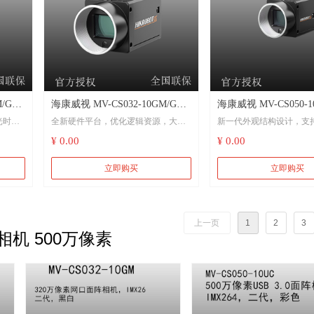
/GC
海康威视 MV-CS032-10GM/GC
海康威视 MV-CS050-10
光时
全新硬件平台，优化逻辑资源，大幅
新一代外观结构设计，支
工厂自
320万像素网口面阵相机 千兆以
万像素USB 3.0面阵
降低功耗
¥ 0.00
¥ 0.00
装
太网 工厂自动化 食品药品
IMX264，二代，彩色
支持自动或手动调节增益
下，最
新一代外观结构设计，支持四面安装
间、白平衡、Gamma校正
立即购买
立即购买
支持自动或手动调节增益、曝光时
支持硬触发、软触发及自
nICam
间、白平衡，支持手动调节LUT和
台
Gamma校正，支持Sequencer轮询功能
支持自定义ROI，支持水
上一页
1
2
3
直镜像
机 500万像素
相机植入CCM功能，图像质量优异
兼容USB3 Vision协议和Ge
千兆网接口，无中继情况下，最大传
准，可接入第三方软件平
输距离可达100m
支持LSC镜头阴影矫正和Seq