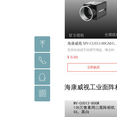
ꁸ
海康威视 MV-CU013-80GM/GC
支持自动或手动调节增益、曝光时
130万像素网口面阵相机 工厂
间、LUT、Gamma校正等
¥ 0.00
动化、物流读码、医药包装
ꂅ
回到顶部
采用千兆网接口，无中继情况下，
立即购买
大传输距离可到100m
ꁗ
15920139670
兼容GigE Vision V2.0协议及GenICa
海康威视工业面阵相机
标准，无缝接入第三方软件平台
ꀥ
QQ客服
微信二维码