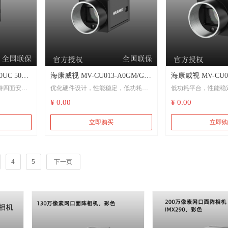
UC 500
海康威视 MV-CU013-A0GM/GC
海康威视 MV-CU02
持四面安装
优化硬件设计，性能稳定，低功耗设
低功耗平台，性能稳
相机，
130万像素网口面阵相机 电子半
200万像素网口面
计
¥ 0.00
¥ 0.00
导体、工厂自动化、物流读码、
护器、显微成像、
、曝光时
支持宽动态、降噪、锐
医药包装
、LUT等
支持自动和手动增益、曝光时间等参
立即购买
立即购
数调节
支持软触发、硬触发
由运行模式
模式
支持硬触发、软触发及自由运行模式
平镜像和垂
可选配带通滤光片，
4
5
下一页
千兆网接口，无中继情况下，最大传
景
输距离可到100m
nlCam标
千兆网接口，无中继
台
兼容GigE Vision V2.0协议和GenlCam
输距离可到100 m
标准，无缝接入第三方软件平台
uencer功
兼容GigE Vision V2