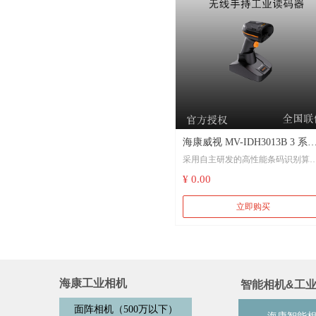
通过搭配智能底座，可接入IDMVS
行参数配置和设备管理
海康威视 MV-IDH3013B 3 系
采用自主研发的高性能条码识别算
130 万像素无线手持工业读码
法，可高效读取工业场景的一维码
¥ 0.00
二维码
立即购买
算法鲁棒性强，可有效应对条码脏
污、缺损、低对比度等情形
支持连续读码、批量读码模式，大
提高多码场景读取效率
海康工业相机
智能相机&工
采用蓝牙5.0无线技术，摆脱线缆束
面阵相机（500万以下）
缚，操作更高效轻便