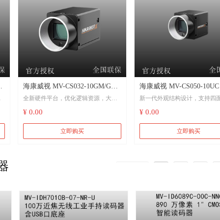
支持LSC镜头阴影矫正和Sequen
兼容GigE Vision V2.0协议及GenlCam
能
标准，无缝接入第三方软件
海康威视 MV-CS032-10GM/GC
海康威视 MV-CS050-10UC 
全新硬件平台，优化逻辑资源，大幅
新一代外观结构设计，支持四
自
320万像素网口面阵相机 千兆以
万像素USB 3.0面阵相机，
降低功耗
¥ 0.00
¥ 0.00
太网 工厂自动化 食品药品
IMX264，二代，彩色
支持自动或手动调节增益、曝
最
新一代外观结构设计，支持四面安装
间、白平衡、Gamma校正、LU
立即购买
立即购买
支持自动或手动调节增益、曝光时
支持硬触发、软触发及自由运
m
间、白平衡，支持手动调节LUT和
器
Gamma校正，支持Sequencer轮询功能
支持自定义ROI，支持水平镜
上一页
1
2
3
直镜像
相机植入CCM功能，图像质量优异
兼容USB3 Vision协议和GenlC
千兆网接口，无中继情况下，最大传
准，可接入第三方软件平台
输距离可达100m