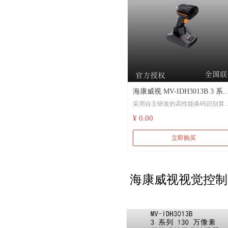
海康威视 MV-IDH3013B 3 系
采用自主研发的高性能条码识别算
130 万像素无线手持工业读码
法，可高效读取工业场景的一维码
¥ 0.00
二维码
立即购买
算法鲁棒性强，可有效应对条码脏
污、缺损、低对比度等情形
支持连续读码、批量读码模式，大
海康威视视觉控制
提高多码场景读取效率
采用蓝牙5.0无线技术，摆脱线缆束
缚，操作更高效轻便