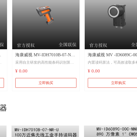
支持LSC镜头阴影矫正和Sequen
兼容GigE Vision V2.0协议及GenlCam
能
标准，无缝接入第三方软件
列
海康威视 MV-IDH7010B-07-NR-
海康威视 MV -ID6089C-00
采用自主研发的高性能条码识别算
内置读码算法，可高效读取多
器
U 100万近焦无线工业手持读码
NNG 890 万像素 1" CMO
及
法，卓越的DPM读码能力
的一维码和二维码
¥ 0.00
¥ 0.00
器含USB和网口底座 用于新能
读码器
源、3C、电子半导体、汽车零部
算法鲁棒性强，可有效应对条码脏
内置深度学习算法，高效处理
立即购买
立即购买
污、缺损、低对比度等情形
鲁棒性强
件等行业
采用蓝牙5.0无线技术，摆脱线缆束
选用优秀的Sensor，可高速采
大
缚，操作更高效轻便
数据，图像质量优异
器
上一页
1
2
3
4
5
下一页
通过搭配智能底座，可接入IDMVS进
支持多种触发模式，可根据应
行参数配置和设备管理
图像采集模式
3150 mAh容量电池，确保长时间续航
IO接口丰富，可接入多路输入