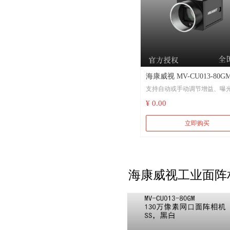
海康威视 MV-CU013-80GM
支持自动或手动调节增益、曝
130万像素网口面阵相机 
间、LUT、Gamma校正等
¥ 0.00
动化、物流读码、医药包
采用千兆网接口，无中继情况
立即购买
大传输距离可到100m
兼容GigE Vision V2.0协议及Ge
标准，无缝接入第三方软件平
海康威视工业面阵相