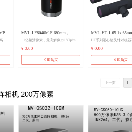
MP
MVL-LF8040M-F f80mm，
MVL-HT-1-65 1x 65mm 1/2”远心
高
· 1亿超清像素，最高解像力160lp/mm
HT系列远心镜头针对机器
F4.0，46mm大靶面镜头
镜头
计，成像质量优秀，放大
¥ 0.00
¥ 0.00
· 超高的画面清晰度一致性
0.5x 到 2.0x，工作距离为 
150mm，
立即购买
立即购买
· 超低畸变、高周边光亮比
可支持点光源接口。
· 像面尺寸Φ46mm，支持大靶面面阵
和线阵相机
上一页
1
相机 200万像素
· 针对不同倍率优化光学设计
· 针对机器视觉光源和芯片优化光学设
计
· F接口结构可拆卸，便于扩展其他接
口