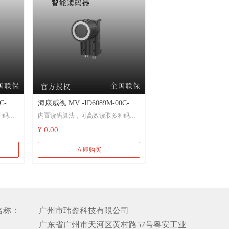
协议
出信号，支持RS232串口传输协议
和状态
丰富的指示灯，用于安装调试和状态
显示
用环境
IP67防护，无惧严苛的工业应用环境
C-
海康威视 MV -ID6089M-00C-
种码制
内置读码算法，可高效读取多种码制
S 智能
NNG 890 万像素 1" CMOS 智能
的一维码和二维码
¥ 0.00
读码器
图像，
内置深度学习算法，高效处理图像，
立即购买
鲁棒性强
集图像
选用优秀的Sensor，可高速采集图像
数据，图像质量优异
用选择
支持多种触发模式，可根据应用选择
名称：
广州市玮盈科技有限公司
图像采集模式
：
广东省广州市天河区黄村路57号粤安工业