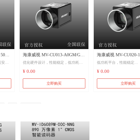
cer功
兼容GigE Vision V2.0协议
标准，无缝接入第三方软
500
海康威视 MV-CU013-A0GM/GC
海康威视 MV-CU020-1
面安装
优化硬件设计，性能稳定，低功耗设
低功耗平台，性能稳定
130万像素网口面阵相机 电子半
200万像素网口面阵相
计
¥ 0.00
¥ 0.00
导体、工厂自动化、物流读码、
护器、显微成像、食
光时
支持宽动态、降噪、锐化等
医药包装
T等
支持自动和手动增益、曝光时间等参
立即购买
立即购买
数调节
支持软触发、硬触发及自
行模式
模式
支持硬触发、软触发及自由运行模式
像和垂
可选配带通滤光片，适应
4
5
下一页
千兆网接口，无中继情况下，最大传
景
输距离可到100m
am标
千兆网接口，无中继情况
兼容GigE Vision V2.0协议和GenlCam
输距离可到100 m
标准，无缝接入第三方软件平台