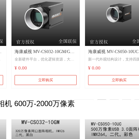
兼容GigE Vision V2.0协议及GenlCam
能
标准，无缝接入第三方软件
海康威视 MV-CS032-10GM/GC
海康威视 MV-CS050-10UC 
全新硬件平台，优化逻辑资源，大幅
新一代外观结构设计，支持四
自
320万像素网口面阵相机 千兆以
万像素USB 3.0面阵相机，
降低功耗
¥ 0.00
¥ 0.00
太网 工厂自动化 食品药品
IMX264，二代，彩色
支持自动或手动调节增益、曝
最
新一代外观结构设计，支持四面安装
间、白平衡、Gamma校正、LU
立即购买
立即购买
支持自动或手动调节增益、曝光时
支持硬触发、软触发及自由运
m
间、白平衡，支持手动调节LUT和
 600万-2000万像素
Gamma校正，支持Sequencer轮询功能
支持自定义ROI，支持水平镜
上一页
1
2
3
直镜像
相机植入CCM功能，图像质量优异
兼容USB3 Vision协议和GenlC
千兆网接口，无中继情况下，最大传
准，可接入第三方软件平台
输距离可达100m