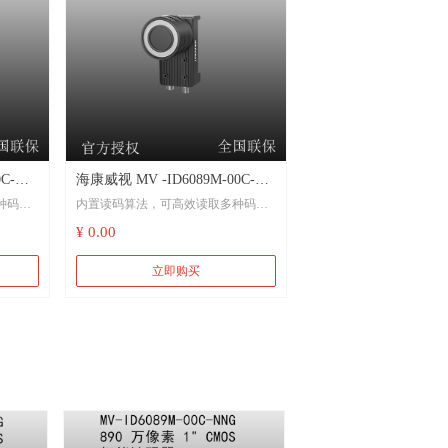
cer功
兼容GigE Vision V2.0协议
标准，无缝接入第三方软
C-
海康威视 MV -ID6089M-00C-
种码制
内置读码算法，可高效读取多种码制
S 智能
NNG 890 万像素 1" CMOS 智能
的一维码和二维码
¥ 0.00
读码器
图像，
内置深度学习算法，高效处理图像，
立即购买
鲁棒性强
集图像
选用优秀的Sensor，可高速采集图像
数据，图像质量优异
用选择
支持多种触发模式，可根据应用选择
图像采集模式
以及输
IO接口丰富，可接入多路输入以及输