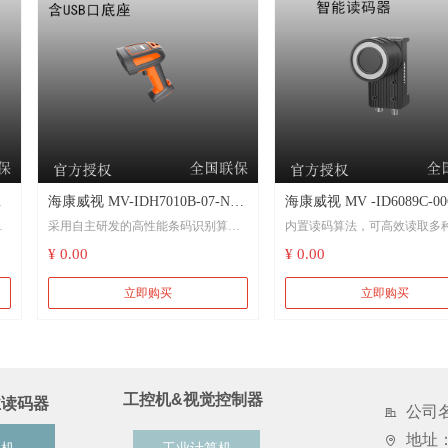
进
出信号，支持RS232串口传输
先进的多光源照明系统，支持直接照
明和漫反射
丰富的指示灯，用于安装调试
显示
支持IP65防护及1.8米高度多次跌落，
无惧严苛的工业应用环境
IP67防护，无惧严苛的工业应
列
海康威视 MV-IDH7010B-07-NR-
海康威视 MV -ID6089C-00
采用自主研发的高性能条码识别算
内置读码算法，可高效读取多
器
U 100万近焦无线工业手持读码
NNG 890 万像素 1" CMO
及
法，卓越的DPM读码能力
的一维码和二维码
¥ 0.00
¥ 0.00
器含USB和网口底座 用于新能
读码器
源、3C、电子半导体、汽车零部
算法鲁棒性强，可有效应对条码脏
内置深度学习算法，高效处理
立即购买
立即购买
污、缺损、低对比度等情形
鲁棒性强
件等行业
采用蓝牙5.0无线技术，摆脱线缆束
选用优秀的Sensor，可高速采
大
缚，操作更高效轻便
数据，图像质量优异
上一页
1
2
3
4
5
下一页
工控机&视觉控制器
业读码器
通过搭配智能底座，可接入IDMVS进
支持多种触发模式，可根据应
公司
行参数配置和设备管理
图像采集模式
地址