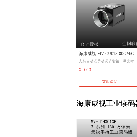
海康威视 MV-CU013-80GM/GC
支持自动或手动调节增益、曝光时
130万像素网口面阵相机 工厂
间、LUT、Gamma校正等
¥ 0.00
动化、物流读码、医药包装
采用千兆网接口，无中继情况下，
立即购买
大传输距离可到100m
兼容GigE Vision V2.0协议及GenICa
海康威视工业读码
标准，无缝接入第三方软件平台