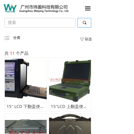
끀
끠
ꂇ
分类
筛选
ꁒ
共
11
个产品
15″ LCD 下翻盖便携式加固计算机JEC-1502
15″LCD 上翻盖便携式加固计算机JEC-1503D